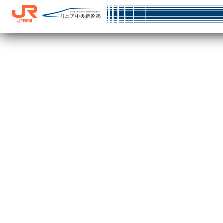
ＪＲ東
リニア中央新幹
海
線